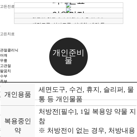
외래진료
STEP 2
STEP 3
고든진료
STEP 4
입원결정
입원수속
진료시간
진료예약
원무팀 창구에서 입원수속을 하세요.
병실입원
세면도구, 식사도구, 실내화, 내의 등
환자 및 보호자 개인 물품을 지참해주세요.
고든치료
관절클리닉
개인준비
어깨
물
무릎
고관절
팔꿈치
수부
족부
척추클리닉
세면도구, 수건, 휴지, 슬리퍼, 물
목
개인용품
허리
통 등 개인물품
처방전[필수], 1일 복용양 약물 지
고객센터
복용중인
참
약
※ 처방전이 없는 경우, 처방내용
환자감동스토리
고든TV