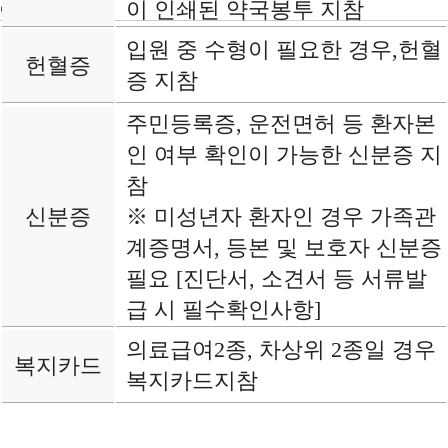
이 인쇄된 약국봉투 지참
병원소식
입원 중 수형이 필요한 경우,헌혈
헌혈증
증 지참
주민등록증, 운전면허 등 환자본
인 여부 확인이 가능한 신분증 지
참
신분증
※ 미성년자 환자인 경우 가족관
계증명서, 등본 및 보호자 신분증
필요 [진단서, 소견서 등 서류발
급 시 필수확인사항]
의료급여2종, 차상위 2종일 경우
복지카드
복지카드지참