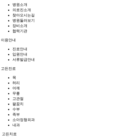
병원소개
의료진소개
찾아오시는길
병원둘러보기
장비소개
협력기관
이용안내
진료안내
입원안내
서류발급안내
고든진료
목
허리
어깨
무릎
고관절
팔꿈치
수부
족부
소아정형외과
내과
고든치료