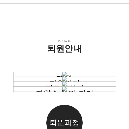
DISCHARGE
퇴원안내
STEP 1
STEP 2
STEP 3
재원
STEP 4
퇴원결정
진료비심사
퇴원수속 및 귀가
퇴원과정